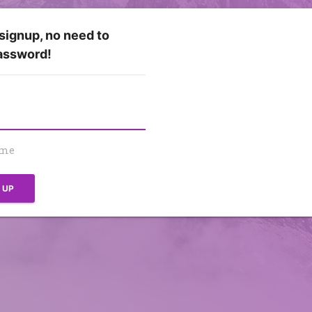
 signup, no need to
assword!
 me
N UP