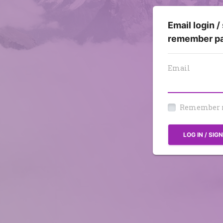
Email login /
remember p
Email
Remember
LOG IN / SIG