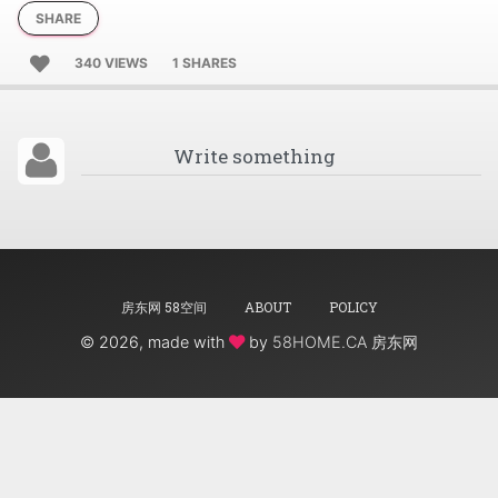
SHARE
340 VIEWS
1 SHARES
房东网 58空间
ABOUT
POLICY
©
2026, made with
by
58HOME.CA 房东网