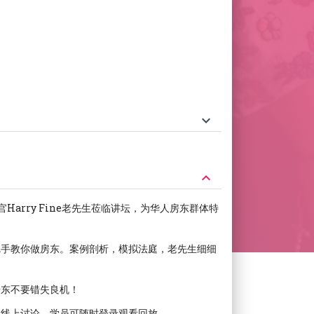
keyboard_arrow_down
keyboard_arrow_down
法官Harry Fine老先生莅临讲坛，为华人房东群体特
把手教你做房东。案例剖析，模拟法庭，老先生细细
房东不要错失良机！
，线上讨论，学员可随时登录观看回放。