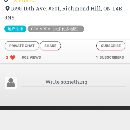
1595-16th Ave. #301, Richmond Hill, ON L4B
3N9
地产法律
GTA AREA（大多伦多地区）
PRIVATE CHAT
SHARE
SUBSCRIBE
2
902 VIEWS
1 SUBSCRIBERS
房东网 58空间
ABOUT
POLICY